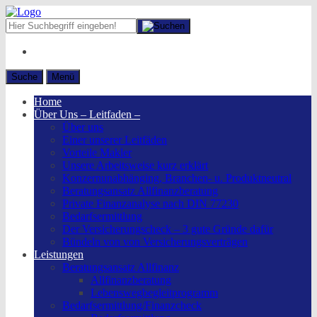
Suche
Menü
Home
Über Uns – Leitfaden –
Über uns
Einer unserer Leitfäden
Vorteile Makler
Unsere Arbeitsweise kurz erklärt
Konzernunabhänging, Branchen- u. Produktneutral
Beratungsansatz Allfinanzberatung
Private Finanzanalyse nach DIN 77230
Bedarfsermittlung
Der Versicherungscheck – 3 gute Gründe dafür
Bündeln von von Versicherungsverträgen
Leistungen
Beratungsansatz Allfinanz
Allfinanzberatung
Lebenswegbegleitprogramm
Bedarfsermittlung/Finanzcheck