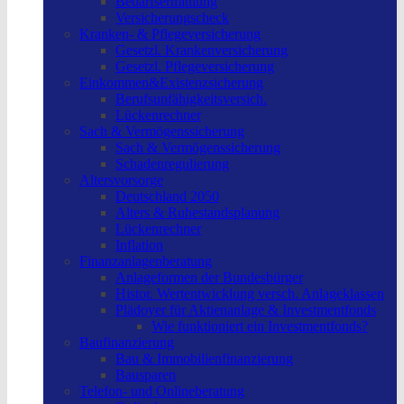
Bedarfsermittlung
Versicherungscheck
Kranken- & Pflegeversicherung
Gesetzl. Krankenversicherung
Gesetzl. Pflegeversicherung
Einkommen&Existenzsicherung
Berufsunfähigkeitsversich.
Lückenrechner
Sach & Vermögenssicherung
Sach & Vermögenssicherung
Schadenregulierung
Altersvorsorge
Deutschland 2050
Alters & Ruhestandsplanung
Lückenrechner
Inflation
Finanzanlagenberatung
Anlageformen der Bundesbürger
Histor. Wertentwicklung versch. Anlageklassen
Plädoyer für Aktienanlage & Investmentfonds
Wie funktioniert ein Investmentfonds?
Baufinanzierung
Bau & Immobilienfinanzierung
Bausparen
Telefon- und Onlineberatung