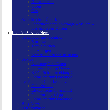
Konsumkredit
Strom
Gas
DSL
Schnellrechner Übersicht
Schnellrechner für Vorsorge – Steuern –
Sozialabgaben -Zinsen
Kontakt -Service- News
Terminbuchung / Kontakt
E mail senden
Termin buchen
Ihr Anliegen
Anfahrt / So finden sie zu uns
Service
Änderung Ihrer Daten
Schadenmeldung Online
KFZ – Schadenmeldung Online
Formulare zum Download
Telefon- und Onlineberatung
Onlineberatung
Elektronische Unterschrift
Finanzmanager App
Formulare zum Download
Blog-News
Erstinformation