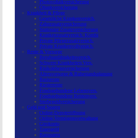
Photovoltaikversicherung
Öltankversicherung
Krankheit & Pflege
Gesetzliche Krankenversich.
Zahnzusatzversicherung
Stationäre Zusatzversicherung
Krankenzusatzversich. Kombi
Private Pflegezusatzversich.
Private Krankenvollversich.
Rente & Vorsorge
Berufs­unfähigkeitsversich.
Schwere Krankheiten Vers.
Risikolebensversicherung
Altersvorsorge & Ruhestandsplanung
Basisrente
Riesterrente
Fondsgebundene Lebensvers.
Fondsgebundene Rentenvers.
Sterbegeldversicherung
Geld und Sparen
Online-Depoteröffnung
Online-Vermögensverwaltung
Girokonto
Tagesgeld
Bausparen