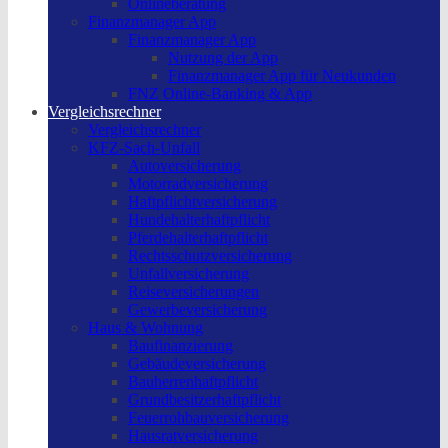
Onlineberatung
Finanzmanager App
Finanzmanager App
Nutzung der App
Finanzmanager App für Neukunden
FNZ Online-Banking & App
Vergleichsrechner
Vergleichsrechner
KFZ-Sach-Unfall
Autoversicherung
Motorradversicherung
Haftpflichtversicherung
Hundehalterhaftpflicht
Pferdehalterhaftpflicht
Rechtsschutzversicherung
Unfallversicherung
Reiseversicherungen
Gewerbeversicherung
Haus & Wohnung
Baufinanzierung
Gebäudeversicherung
Bauherrenhaftpflicht
Grundbesitzerhaftpflicht
Feuerrohbauversicherung
Hausratversicherung