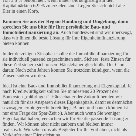
von 3,8 % bekommen, wenn mittel- bis langfristig auf den
Kapitalmärkten 6-9 % zu erzielen sind. Legen Sie sich nicht alle
Eier in einen Korb.
Kommen Sie aus der Region Hamburg und Umgebung, dann
sprechen Sie uns bitte für Ihre persönliche Bau- und
Immobilienfinanzierung an.
Auch bundesweit sind wir überzeugt,
dass wir Ihnen die beste Lösung für Ihre Eigenheimfinanzierung
bieten können.
In der derzeitigen Zinsphase sollte die Immobilienfinanzierung für
sie individuell passend zugeschnitten sein. Sichere, feste Zinsen für
diese Zeit sichern sich unsere Häuslebauer gleichfalls. Der Clou
daran: Nach zehn Jahren können Sie trotzdem kündigen, wenn die
Zinsen sinken würden.
Ideal ist eine Bau- und Immobilienfinanzierung mit Eigenkapital. Je
nach Kreditwürdigkeit sollten Sie mindestens 20 Prozent der
Baukosten „mitbringen“. Häuslebauer der Zukunft beraten wir
natürlich für das Ansparen dieses Eigenkapitals, damit es demnächst
sozusagen termingerecht bereit liegt. Bauen und bauen können ist
nur eine Frage der Spar-Zeit :-). Aber auch wenn Sie weniger
Eigenkapital haben, versuchen wir für Sie die passende Lösung zu
finden. Wir können aber nicht zaubern und bleiben immer
realistisch. Wir sehen uns als Begleiter für Ihr Vorhaben, nicht als
Verkäufer einer Dienstleistung.