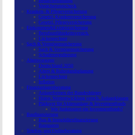
Bedarfsermittlung
Versicherungscheck
Kranken- & Pflegeversicherung
Gesetzl. Krankenversicherung
Gesetzl. Pflegeversicherung
Einkommen&Existenzsicherung
Berufsunfähigkeitsversich.
Lückenrechner
Sach & Vermögenssicherung
Sach & Vermögenssicherung
Schadenregulierung
Altersvorsorge
Deutschland 2050
Alters & Ruhestandsplanung
Lückenrechner
Inflation
Finanzanlagenberatung
Anlageformen der Bundesbürger
Histor. Wertentwicklung versch. Anlageklassen
Plädoyer für Aktienanlage & Investmentfonds
Wie funktioniert ein Investmentfonds?
Baufinanzierung
Bau & Immobilienfinanzierung
Bausparen
Telefon- und Onlineberatung