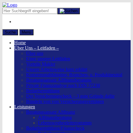
Suche
Menü
Home
Über Uns – Leitfaden –
Über uns
Einer unserer Leitfäden
Vorteile Makler
Unsere Arbeitsweise kurz erklärt
Konzernunabhänging, Branchen- u. Produktneutral
Beratungsansatz Allfinanzberatung
Private Finanzanalyse nach DIN 77230
Bedarfsermittlung
Der Versicherungscheck – 3 gute Gründe dafür
Bündeln von von Versicherungsverträgen
Leistungen
Beratungsansatz Allfinanz
Allfinanzberatung
Lebenswegbegleitprogramm
Bedarfsermittlung/Finanzcheck