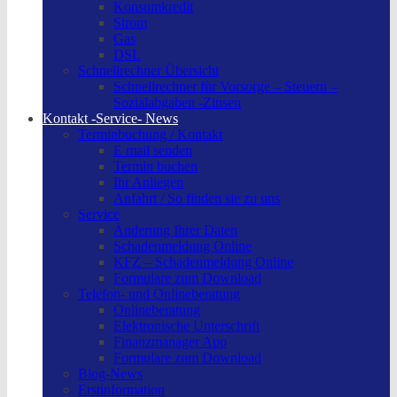
Konsumkredit
Strom
Gas
DSL
Schnellrechner Übersicht
Schnellrechner für Vorsorge – Steuern –
Sozialabgaben -Zinsen
Kontakt -Service- News
Terminbuchung / Kontakt
E mail senden
Termin buchen
Ihr Anliegen
Anfahrt / So finden sie zu uns
Service
Änderung Ihrer Daten
Schadenmeldung Online
KFZ – Schadenmeldung Online
Formulare zum Download
Telefon- und Onlineberatung
Onlineberatung
Elektronische Unterschrift
Finanzmanager App
Formulare zum Download
Blog-News
Erstinformation