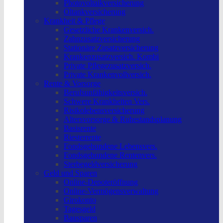
Photovoltaikversicherung
Öltankversicherung
Krankheit & Pflege
Gesetzliche Krankenversich.
Zahnzusatzversicherung
Stationäre Zusatzversicherung
Krankenzusatzversich. Kombi
Private Pflegezusatzversich.
Private Krankenvollversich.
Rente & Vorsorge
Berufs­unfähigkeitsversich.
Schwere Krankheiten Vers.
Risikolebensversicherung
Altersvorsorge & Ruhestandsplanung
Basisrente
Riesterrente
Fondsgebundene Lebensvers.
Fondsgebundene Rentenvers.
Sterbegeldversicherung
Geld und Sparen
Online-Depoteröffnung
Online-Vermögensverwaltung
Girokonto
Tagesgeld
Bausparen