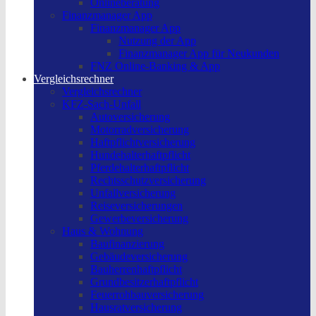
Onlineberatung
Finanzmanager App
Finanzmanager App
Nutzung der App
Finanzmanager App für Neukunden
FNZ Online-Banking & App
Vergleichsrechner
Vergleichsrechner
KFZ-Sach-Unfall
Autoversicherung
Motorradversicherung
Haftpflichtversicherung
Hundehalterhaftpflicht
Pferdehalterhaftpflicht
Rechtsschutzversicherung
Unfallversicherung
Reiseversicherungen
Gewerbeversicherung
Haus & Wohnung
Baufinanzierung
Gebäudeversicherung
Bauherrenhaftpflicht
Grundbesitzerhaftpflicht
Feuerrohbauversicherung
Hausratversicherung