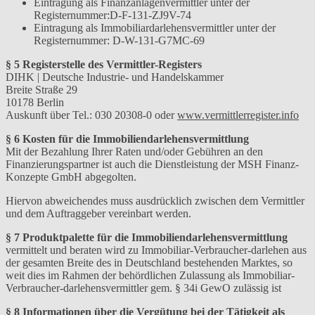
Eintragung als Finanzanlagenvermittler unter der
Registernummer:D-F-131-ZJ9V-74
Eintragung als Immobiliardarlehensvermittler unter der
Registernummer: D-W-131-G7MC-69
§ 5 Registerstelle des Vermittler-Registers
DIHK | Deutsche Industrie- und Handelskammer
Breite Straße 29
10178 Berlin
Auskunft über Tel.: 030 20308-0 oder
www.vermittlerregister.info
§ 6 Kosten für die Immobiliendarlehensvermittlung
Mit der Bezahlung Ihrer Raten und/oder Gebühren an den
Finanzierungspartner ist auch die Dienstleistung der MSH Finanz-
Konzepte GmbH abgegolten.
Hiervon abweichendes muss ausdrücklich zwischen dem Vermittler
und dem Auftraggeber vereinbart werden.
§ 7 Produktpalette für die Immobiliendarlehensvermittlung
vermittelt und beraten wird zu Immobiliar-Verbraucher-darlehen aus
der gesamten Breite des in Deutschland bestehenden Marktes, so
weit dies im Rahmen der behördlichen Zulassung als Immobiliar-
Verbraucher-darlehensvermittler gem. § 34i GewO zulässig ist
§ 8 Informationen über die Vergütung bei der Tätigkeit als