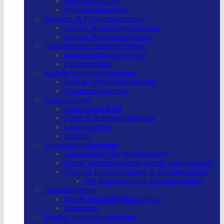
Bedarfsermittlung
Versicherungscheck
Kranken- & Pflegeversicherung
Gesetzl. Krankenversicherung
Gesetzl. Pflegeversicherung
Einkommen&Existenzsicherung
Berufsunfähigkeitsversich.
Lückenrechner
Sach & Vermögenssicherung
Sach & Vermögenssicherung
Schadenregulierung
Altersvorsorge
Deutschland 2050
Alters & Ruhestandsplanung
Lückenrechner
Inflation
Finanzanlagenberatung
Anlageformen der Bundesbürger
Histor. Wertentwicklung versch. Anlageklassen
Plädoyer für Aktienanlage & Investmentfonds
Wie funktioniert ein Investmentfonds?
Baufinanzierung
Bau & Immobilienfinanzierung
Bausparen
Telefon- und Onlineberatung