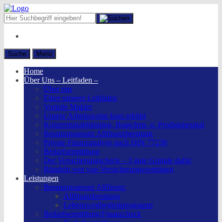
Suche
Menü
Home
Über Uns – Leitfaden –
Über uns
Einer unserer Leitfäden
Vorteile Makler
Unsere Arbeitsweise kurz erklärt
Konzernunabhänging, Branchen- u. Produktneutral
Beratungsansatz Allfinanzberatung
Private Finanzanalyse nach DIN 77230
Bedarfsermittlung
Der Versicherungscheck – 3 gute Gründe dafür
Bündeln von von Versicherungsverträgen
Leistungen
Beratungsansatz Allfinanz
Allfinanzberatung
Lebenswegbegleitprogramm
Bedarfsermittlung/Finanzcheck