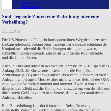
Datenschutz
Impressum
Sind steigende Zinsen eine Bedrohung oder eine
Verheißung?
21.12.2018
Die US-Notenbank Fed geht konsequent ihren Weg der sukzessiven
Leitzinsanhebung, bislang ohne nennenswerte Beeinträchtigung der
Konjunktur – obwohl die Befürchtungen nicht gering waren,
schließlich gelten steigende Zinsen als Gift für die Kapitalmärkte
und die Unternehmen.
Auch in Euroland dürfte in der zweiten Jahreshälfte 2019, spätestens
Anfang 2020, die Zinswende anstehen, die die Europäische
Zentralbank (EZB) nicht ewig aufschieben kann. Das bereitet vielen
Anlegern Unbehagen. Muss es aber nicht, wie das Beispiel der USA
zeigt, wo die Wirtschaft brummt und brummt. Zwar ist von einem
dämpfenden Effekt auf die Konjunktur auszugehen, von den Börsen
dürfte mehr Geld als zuletzt in sicherere, dann wieder attraktivere
Anleihen abfließen.
Eine Zinserhöhung ist jedoch immer ein Beleg für eine gut
aufgestellte Wirtschaft. Zudem profitieren gerade die deutschen