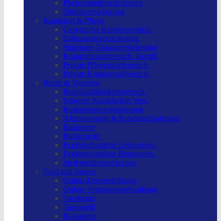
Photovoltaikversicherung
Öltankversicherung
Krankheit & Pflege
Gesetzliche Krankenversich.
Zahnzusatzversicherung
Stationäre Zusatzversicherung
Krankenzusatzversich. Kombi
Private Pflegezusatzversich.
Private Krankenvollversich.
Rente & Vorsorge
Berufs­unfähigkeitsversich.
Schwere Krankheiten Vers.
Risikolebensversicherung
Altersvorsorge & Ruhestandsplanung
Basisrente
Riesterrente
Fondsgebundene Lebensvers.
Fondsgebundene Rentenvers.
Sterbegeldversicherung
Geld und Sparen
Online-Depoteröffnung
Online-Vermögensverwaltung
Girokonto
Tagesgeld
Bausparen