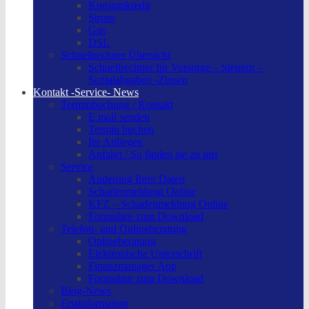
Konsumkredit
Strom
Gas
DSL
Schnellrechner Übersicht
Schnellrechner für Vorsorge – Steuern –
Sozialabgaben -Zinsen
Kontakt -Service- News
Terminbuchung / Kontakt
E mail senden
Termin buchen
Ihr Anliegen
Anfahrt / So finden sie zu uns
Service
Änderung Ihrer Daten
Schadenmeldung Online
KFZ – Schadenmeldung Online
Formulare zum Download
Telefon- und Onlineberatung
Onlineberatung
Elektronische Unterschrift
Finanzmanager App
Formulare zum Download
Blog-News
Erstinformation