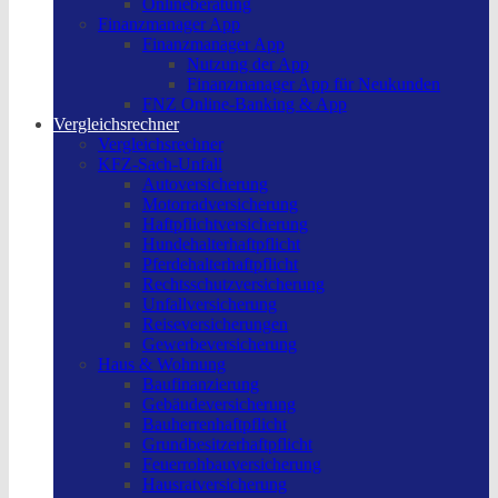
Onlineberatung
Finanzmanager App
Finanzmanager App
Nutzung der App
Finanzmanager App für Neukunden
FNZ Online-Banking & App
Vergleichsrechner
Vergleichsrechner
KFZ-Sach-Unfall
Autoversicherung
Motorradversicherung
Haftpflichtversicherung
Hundehalterhaftpflicht
Pferdehalterhaftpflicht
Rechtsschutzversicherung
Unfallversicherung
Reiseversicherungen
Gewerbeversicherung
Haus & Wohnung
Baufinanzierung
Gebäudeversicherung
Bauherrenhaftpflicht
Grundbesitzerhaftpflicht
Feuerrohbauversicherung
Hausratversicherung