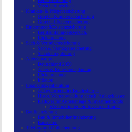
Bedarfsermittlung
Versicherungscheck
Kranken- & Pflegeversicherung
Gesetzl. Krankenversicherung
Gesetzl. Pflegeversicherung
Einkommen&Existenzsicherung
Berufsunfähigkeitsversich.
Lückenrechner
Sach & Vermögenssicherung
Sach & Vermögenssicherung
Schadenregulierung
Altersvorsorge
Deutschland 2050
Alters & Ruhestandsplanung
Lückenrechner
Inflation
Finanzanlagenberatung
Anlageformen der Bundesbürger
Histor. Wertentwicklung versch. Anlageklassen
Plädoyer für Aktienanlage & Investmentfonds
Wie funktioniert ein Investmentfonds?
Baufinanzierung
Bau & Immobilienfinanzierung
Bausparen
Telefon- und Onlineberatung