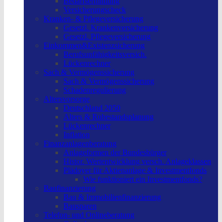
Bedarfsermittlung
Versicherungscheck
Kranken- & Pflegeversicherung
Gesetzl. Krankenversicherung
Gesetzl. Pflegeversicherung
Einkommen&Existenzsicherung
Berufsunfähigkeitsversich.
Lückenrechner
Sach & Vermögenssicherung
Sach & Vermögenssicherung
Schadenregulierung
Altersvorsorge
Deutschland 2050
Alters & Ruhestandsplanung
Lückenrechner
Inflation
Finanzanlagenberatung
Anlageformen der Bundesbürger
Histor. Wertentwicklung versch. Anlageklassen
Plädoyer für Aktienanlage & Investmentfonds
Wie funktioniert ein Investmentfonds?
Baufinanzierung
Bau & Immobilienfinanzierung
Bausparen
Telefon- und Onlineberatung