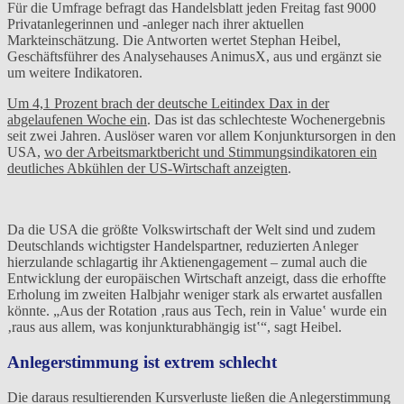
Für die Umfrage befragt das Handelsblatt jeden Freitag fast 9000
Privatanlegerinnen und -anleger nach ihrer aktuellen
Markteinschätzung. Die Antworten wertet Stephan Heibel,
Geschäftsführer des Analysehauses AnimusX, aus und ergänzt sie
um weitere Indikatoren.
Um 4,1 Prozent brach der deutsche Leitindex Dax in der
abgelaufenen Woche ein
. Das ist das schlechteste Wochenergebnis
seit zwei Jahren. Auslöser waren vor allem Konjunktursorgen in den
USA,
wo der Arbeitsmarktbericht und Stimmungsindikatoren ein
deutliches Abkühlen der US-Wirtschaft anzeigten
.
Da die USA die größte Volkswirtschaft der Welt sind und zudem
Deutschlands wichtigster Handelspartner, reduzierten Anleger
hierzulande schlagartig ihr Aktienengagement – zumal auch die
Entwicklung der europäischen Wirtschaft anzeigt, dass die erhoffte
Erholung im zweiten Halbjahr weniger stark als erwartet ausfallen
könnte. „Aus der Rotation ‚raus aus Tech, rein in Value‛ wurde ein
‚raus aus allem, was konjunkturabhängig ist‛“, sagt Heibel.
Anlegerstimmung ist extrem schlecht
Die daraus resultierenden Kursverluste ließen die Anlegerstimmung