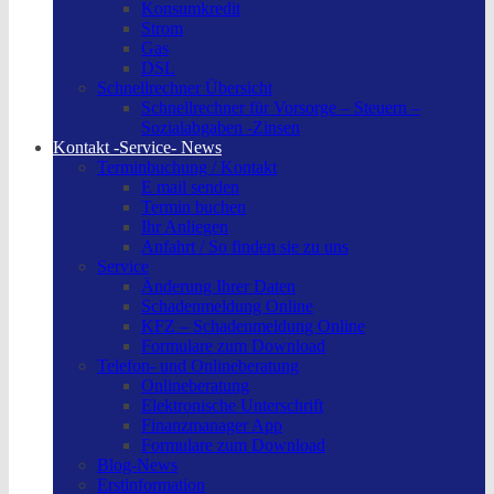
Konsumkredit
Strom
Gas
DSL
Schnellrechner Übersicht
Schnellrechner für Vorsorge – Steuern –
Sozialabgaben -Zinsen
Kontakt -Service- News
Terminbuchung / Kontakt
E mail senden
Termin buchen
Ihr Anliegen
Anfahrt / So finden sie zu uns
Service
Änderung Ihrer Daten
Schadenmeldung Online
KFZ – Schadenmeldung Online
Formulare zum Download
Telefon- und Onlineberatung
Onlineberatung
Elektronische Unterschrift
Finanzmanager App
Formulare zum Download
Blog-News
Erstinformation