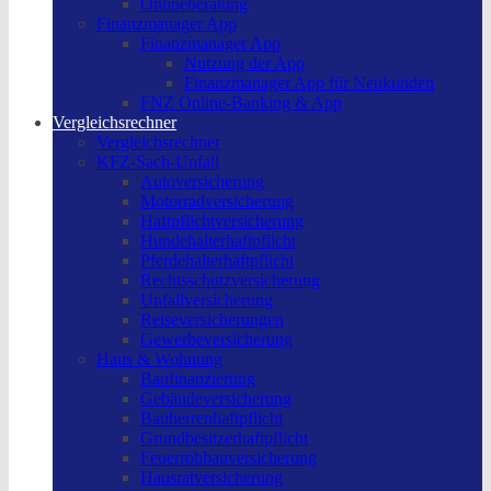
Onlineberatung
Finanzmanager App
Finanzmanager App
Nutzung der App
Finanzmanager App für Neukunden
FNZ Online-Banking & App
Vergleichsrechner
Vergleichsrechner
KFZ-Sach-Unfall
Autoversicherung
Motorradversicherung
Haftpflichtversicherung
Hundehalterhaftpflicht
Pferdehalterhaftpflicht
Rechtsschutzversicherung
Unfallversicherung
Reiseversicherungen
Gewerbeversicherung
Haus & Wohnung
Baufinanzierung
Gebäudeversicherung
Bauherrenhaftpflicht
Grundbesitzerhaftpflicht
Feuerrohbauversicherung
Hausratversicherung