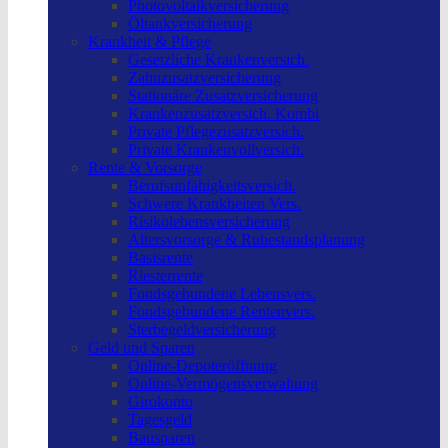
Photovoltaikversicherung
Öltankversicherung
Krankheit & Pflege
Gesetzliche Krankenversich.
Zahnzusatzversicherung
Stationäre Zusatzversicherung
Krankenzusatzversich. Kombi
Private Pflegezusatzversich.
Private Krankenvollversich.
Rente & Vorsorge
Berufs­unfähigkeitsversich.
Schwere Krankheiten Vers.
Risikolebensversicherung
Altersvorsorge & Ruhestandsplanung
Basisrente
Riesterrente
Fondsgebundene Lebensvers.
Fondsgebundene Rentenvers.
Sterbegeldversicherung
Geld und Sparen
Online-Depoteröffnung
Online-Vermögensverwaltung
Girokonto
Tagesgeld
Bausparen