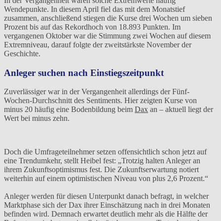
In der Vergangenheit waren solche Extremwerte häufig
Wendepunkte. In diesem April fiel das mit dem Monatstief
zusammen, anschließend stiegen die Kurse drei Wochen um sieben
Prozent bis auf das Rekordhoch von 18.893 Punkten. Im
vergangenen Oktober war die Stimmung zwei Wochen auf diesem
Extremniveau, darauf folgte der zweitstärkste November der
Geschichte.
Anleger suchen nach Einstiegszeitpunkt
Zuverlässiger war in der Vergangenheit allerdings der Fünf-
Wochen-Durchschnitt des Sentiments. Hier zeigten Kurse von
minus 20 häufig eine Bodenbildung beim
Dax
an – aktuell liegt der
Wert bei minus zehn.
Doch die Umfrageteilnehmer setzen offensichtlich schon jetzt auf
eine Trendumkehr, stellt Heibel fest: „Trotzig halten Anleger an
ihrem Zukunftsoptimismus fest. Die Zukunftserwartung notiert
weiterhin auf einem optimistischen Niveau von plus 2,6 Prozent.“
Anleger werden für diesen Unterpunkt danach befragt, in welcher
Marktphase sich der Dax ihrer Einschätzung nach in drei Monaten
befinden wird. Demnach erwartet deutlich mehr als die Hälfte der