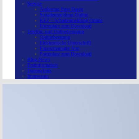
Service
Änderung Ihrer Daten
Schadenmeldung Online
KFZ – Schadenmeldung Online
Formulare zum Download
Telefon- und Onlineberatung
Onlineberatung
Elektronische Unterschrift
Finanzmanager App
Formulare zum Download
Blog-News
Erstinformation
Datenschutz
Impressum