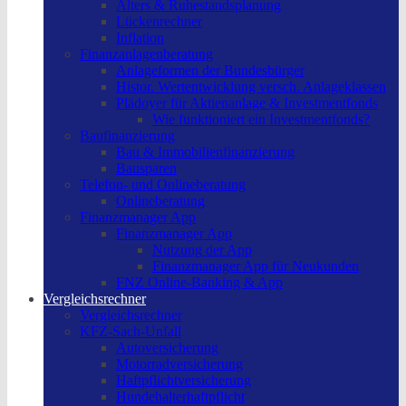
Alters & Ruhestandsplanung
Lückenrechner
Inflation
Finanzanlagenberatung
Anlageformen der Bundesbürger
Histor. Wertentwicklung versch. Anlageklassen
Plädoyer für Aktienanlage & Investmentfonds
Wie funktioniert ein Investmentfonds?
Baufinanzierung
Bau & Immobilienfinanzierung
Bausparen
Telefon- und Onlineberatung
Onlineberatung
Finanzmanager App
Finanzmanager App
Nutzung der App
Finanzmanager App für Neukunden
FNZ Online-Banking & App
Vergleichsrechner
Vergleichsrechner
KFZ-Sach-Unfall
Autoversicherung
Motorradversicherung
Haftpflichtversicherung
Hundehalterhaftpflicht