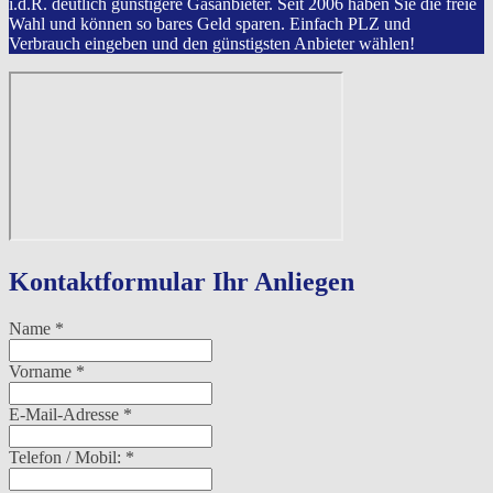
i.d.R. deutlich günstigere Gasanbieter. Seit 2006 haben Sie die freie
Wahl und können so bares Geld sparen. Einfach PLZ und
Verbrauch eingeben und den günstigsten Anbieter wählen!
Kontaktformular Ihr Anliegen
Name
*
Vorname
*
E-Mail-Adresse
*
Telefon / Mobil:
*