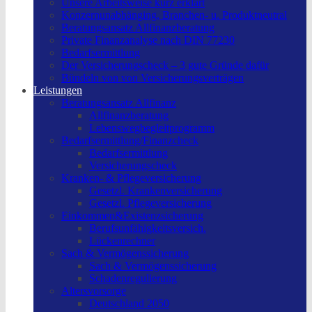
Unsere Arbeitsweise kurz erklärt
Konzernunabhänging, Branchen- u. Produktneutral
Beratungsansatz Allfinanzberatung
Private Finanzanalyse nach DIN 77230
Bedarfsermittlung
Der Versicherungscheck – 3 gute Gründe dafür
Bündeln von von Versicherungsverträgen
Leistungen
Beratungsansatz Allfinanz
Allfinanzberatung
Lebenswegbegleitprogramm
Bedarfsermittlung/Finanzcheck
Bedarfsermittlung
Versicherungscheck
Kranken- & Pflegeversicherung
Gesetzl. Krankenversicherung
Gesetzl. Pflegeversicherung
Einkommen&Existenzsicherung
Berufsunfähigkeitsversich.
Lückenrechner
Sach & Vermögenssicherung
Sach & Vermögenssicherung
Schadenregulierung
Altersvorsorge
Deutschland 2050