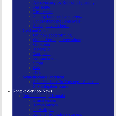
Altersvorsorge & Ruhestandsplanung
Basisrente
Riesterrente
Fondsgebundene Lebensvers.
Fondsgebundene Rentenvers.
Sterbegeldversicherung
Geld und Sparen
Online-Depoteröffnung
Online-Vermögensverwaltung
Girokonto
Tagesgeld
Bausparen
Konsumkredit
Strom
Gas
DSL
Schnellrechner Übersicht
Schnellrechner für Vorsorge – Steuern –
Sozialabgaben -Zinsen
Kontakt -Service- News
Terminbuchung / Kontakt
E mail senden
Termin buchen
Ihr Anliegen
Anfahrt / So finden sie zu uns