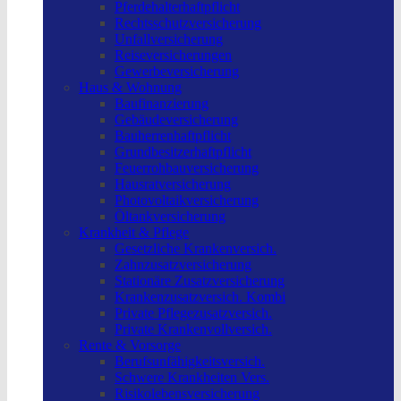
Pferdehalterhaftpflicht
Rechtsschutzversicherung
Unfallversicherung
Reiseversicherungen
Gewerbeversicherung
Haus & Wohnung
Baufinanzierung
Gebäudeversicherung
Bauherrenhaftpflicht
Grundbesitzerhaftpflicht
Feuerrohbauversicherung
Hausratversicherung
Photovoltaikversicherung
Öltankversicherung
Krankheit & Pflege
Gesetzliche Krankenversich.
Zahnzusatzversicherung
Stationäre Zusatzversicherung
Krankenzusatzversich. Kombi
Private Pflegezusatzversich.
Private Krankenvollversich.
Rente & Vorsorge
Berufs­unfähigkeitsversich.
Schwere Krankheiten Vers.
Risikolebensversicherung