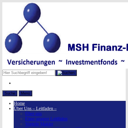
Suche
Menü
Home
Über Uns – Leitfaden –
Über uns
Einer unserer Leitfäden
Vorteile Makler